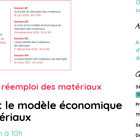
C
s
A
A
d
d
Q
 réemploi des matériaux
St
C
et le modèle économique
Pr
ériaux
T
Se
h à 10h
D