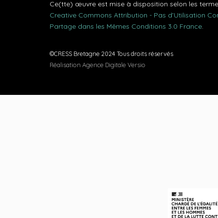
Ce(tte) œuvre est mise à disposition selon les term
Creative Commons Attribution - Pas d’Utilisation C
Partage dans les Mêmes Conditions 3.0 France
.
©CRESS Bretagne 2024 Tous droits réservés
Réalisation Agence Digitale Versio