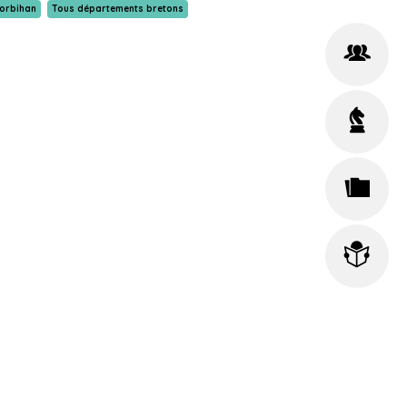
orbihan
Tous départements bretons