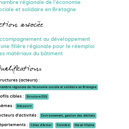
hambre régionale de l'économie
ociale et solidaire en Bretagne
ction associée
ccompagnement au développement
’une filière régionale pour le réemploi
es matériaux du bâtiment
ualifications
ructures (acteurs) :
hambre régionale de l'économie sociale et solidaire en Bretagne
ofils cibles :
Structure ESS
hèmes :
Découvrir
cteurs d'activités :
Environnement, gestion des déchets
épartements :
Côtes d'Armor
Finistère
Ille-et-Vilaine