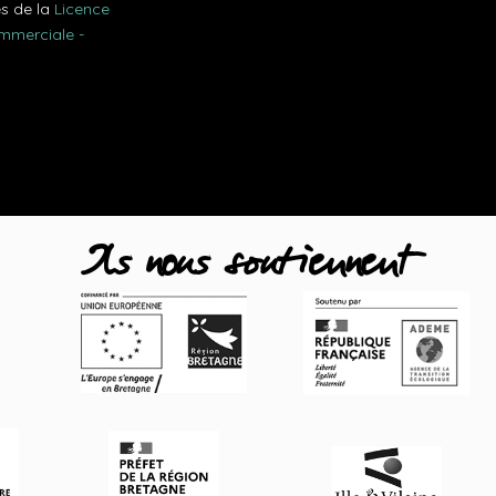
es de la
Licence
ommerciale -
Ils nous soutiennent