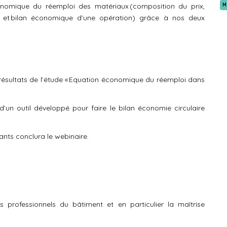
onomique du réemploi des matériaux (composition du prix,
M
s et bilan économique d’une opération) grâce à nos deux
ésultats de l’
étude
« Equation économique du réemploi dans
d’un
outil développé pour faire le
bilan
économie circulaire
nts conclura le webinaire.
s professionnels du bâtiment et en particulier la maîtrise