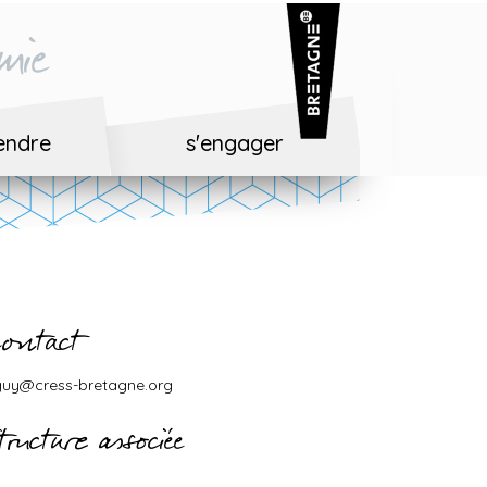
mie
endre
s'engager
ontact
guy@cress-bretagne.org
tructure associée