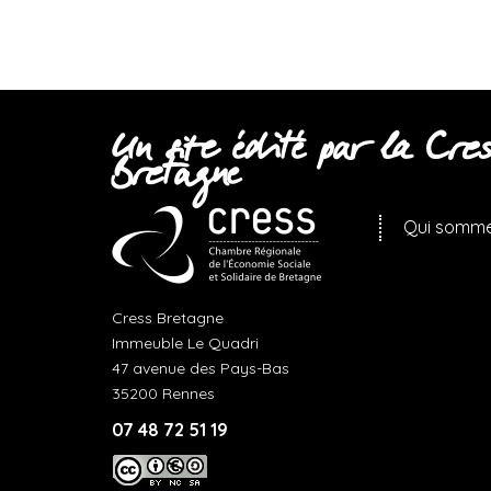
Un site édité par la Cres
Bretagne
Qui somme
Cress Bretagne
Immeuble Le Quadri
47 avenue des Pays-Bas
35200 Rennes
07 48 72 51 19