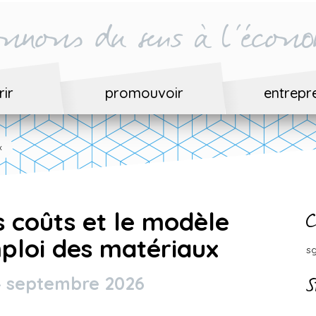
nnons du sens à l'écono
ir
promouvoir
entrepr
x
 coûts et le modèle
C
ploi des matériaux
s
4 septembre 2026
S