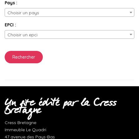
Pays :
Choisir un pays
EPCI :
Choisir un epci
Un site édité par la Cress
Bretagne
Cress Bretagne
Immeuble Le Quadri
47 avenue des Pays-Bas